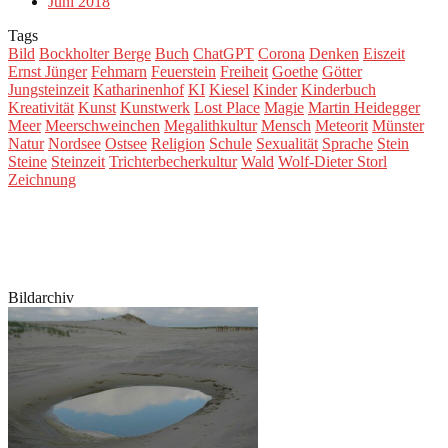
Juni 2018
Tags
Bild
Bockholter Berge
Buch
ChatGPT
Corona
Denken
Eiszeit
Ernst Jünger
Fehmarn
Feuerstein
Freiheit
Goethe
Götter
Jungsteinzeit
Katharinenhof
KI
Kiesel
Kinder
Kinderbuch
Kreativität
Kunst
Kunstwerk
Lost Place
Magie
Martin Heidegger
Meer
Meerschweinchen
Megalithkultur
Mensch
Meteorit
Münster
Natur
Nordsee
Ostsee
Religion
Schule
Sexualität
Sprache
Stein
Steine
Steinzeit
Trichterbecherkultur
Wald
Wolf-Dieter Storl
Zeichnung
Bildarchiv