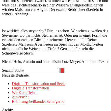
Todfeind sie bereits erwartet. Würden wir Blau statt Gelb sehen und
wäre das Trichterszenario in einer Wasserwelt angesiedelt, hätten
wir den Malstrom vor Augen. Der exakte Beobachter überlebt In
seiner Erzählung…
Ist wirklich alles steynerley? Für uns schon. Wir sehen zuweilen das
Steynerne, wo gar nichts Steinernes ist. Oder nur in einer Form, die
erst auf den zweiten Blick ihr steinernes Herz enthüllt. Reine
Spielerei? Mag sein. Aber liegen im Spiel mit den Möglichkeiten
nicht unendliche Weiten und Tiefen? Genau dafür steht die
Schreibweise Steyn.
Nicole Hein, Autorin und Journalistin Lutz Meyer, Autor und Texter
Search
Neueste Beiträge
Digitale Transformation und Seele
Digitale Transformation
Wir Kartoffeln
Zuversicht
Erfahrungsheilkunde: Schafgarbe
Archiv