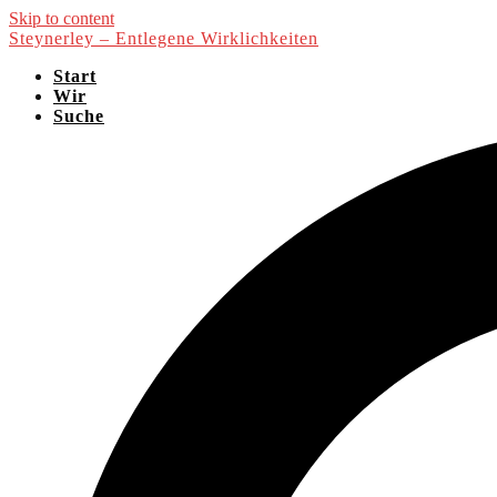
Skip to content
Steynerley – Entlegene Wirklichkeiten
Start
Wir
Suche