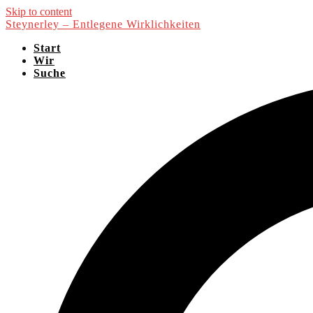
Skip to content
Steynerley – Entlegene Wirklichkeiten
Start
Wir
Suche