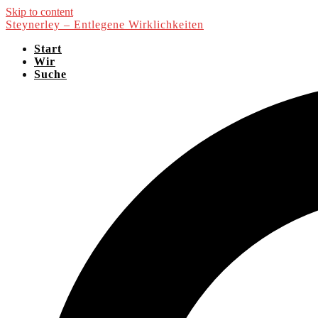
Skip to content
Steynerley – Entlegene Wirklichkeiten
Start
Wir
Suche