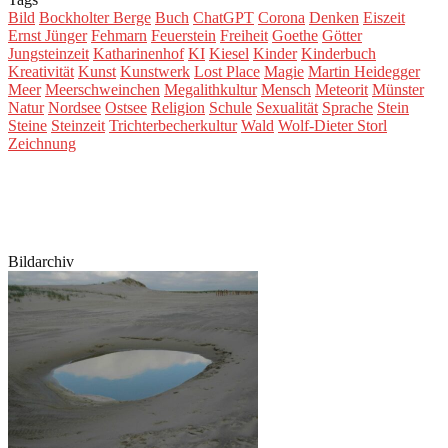
Bild
Bockholter Berge
Buch
ChatGPT
Corona
Denken
Eiszeit
Ernst Jünger
Fehmarn
Feuerstein
Freiheit
Goethe
Götter
Jungsteinzeit
Katharinenhof
KI
Kiesel
Kinder
Kinderbuch
Kreativität
Kunst
Kunstwerk
Lost Place
Magie
Martin Heidegger
Meer
Meerschweinchen
Megalithkultur
Mensch
Meteorit
Münster
Natur
Nordsee
Ostsee
Religion
Schule
Sexualität
Sprache
Stein
Steine
Steinzeit
Trichterbecherkultur
Wald
Wolf-Dieter Storl
Zeichnung
Bildarchiv