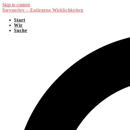
Skip to content
Steynerley – Entlegene Wirklichkeiten
Start
Wir
Suche