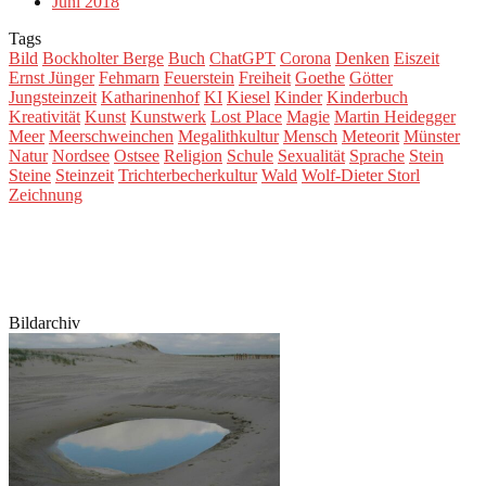
Juni 2018
Tags
Bild
Bockholter Berge
Buch
ChatGPT
Corona
Denken
Eiszeit
Ernst Jünger
Fehmarn
Feuerstein
Freiheit
Goethe
Götter
Jungsteinzeit
Katharinenhof
KI
Kiesel
Kinder
Kinderbuch
Kreativität
Kunst
Kunstwerk
Lost Place
Magie
Martin Heidegger
Meer
Meerschweinchen
Megalithkultur
Mensch
Meteorit
Münster
Natur
Nordsee
Ostsee
Religion
Schule
Sexualität
Sprache
Stein
Steine
Steinzeit
Trichterbecherkultur
Wald
Wolf-Dieter Storl
Zeichnung
Bildarchiv