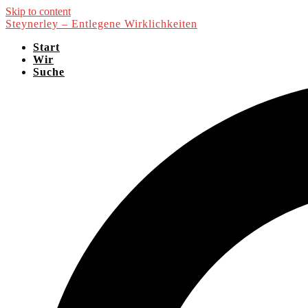
Skip to content
Steynerley – Entlegene Wirklichkeiten
Start
Wir
Suche