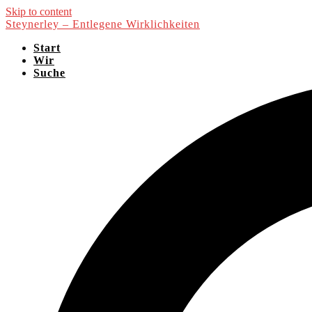
Skip to content
Steynerley – Entlegene Wirklichkeiten
Start
Wir
Suche