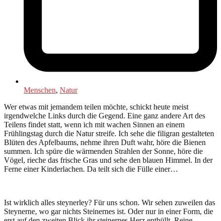
Menschen
,
Natur
Wer etwas mit jemandem teilen möchte, schickt heute meist
irgendwelche Links durch die Gegend. Eine ganz andere Art des
Teilens findet statt, wenn ich mit wachen Sinnen an einem
Frühlingstag durch die Natur streife. Ich sehe die filigran gestalteten
Blüten des Apfelbaums, nehme ihren Duft wahr, höre die Bienen
summen. Ich spüre die wärmenden Strahlen der Sonne, höre die
Vögel, rieche das frische Gras und sehe den blauen Himmel. In der
Ferne einer Kinderlachen. Da teilt sich die Fülle einer…
Ist wirklich alles steynerley? Für uns schon. Wir sehen zuweilen das
Steynerne, wo gar nichts Steinernes ist. Oder nur in einer Form, die
erst auf den zweiten Blick ihr steinernes Herz enthüllt. Reine