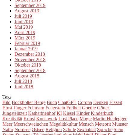
September 2019
August 2019
Juli 2019
Juni 2019
Mai 2019
April 2019
März 2019
Februar 2019
Januar 2019
Dezember 2018
November 2018
Oktober 2018
September 2018
August 2018
Juli 2018
Juni 2018
Tags
Bild
Bockholter Berge
Buch
ChatGPT
Corona
Denken
Eiszeit
Ernst Jünger
Fehmarn
Feuerstein
Freiheit
Goethe
Götter
Jungsteinzeit
Katharinenhof
KI
Kiesel
Kinder
Kinderbuch
Kreativität
Kunst
Kunstwerk
Lost Place
Magie
Martin Heidegger
Meer
Meerschweinchen
Megalithkultur
Mensch
Meteorit
Münster
Natur
Nordsee
Ostsee
Religion
Schule
Sexualität
Sprache
Stein
Steine
Steinzeit
Trichterbecherkultur
Wald
Wolf-Dieter Storl