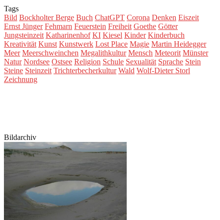
Tags
Bild
Bockholter Berge
Buch
ChatGPT
Corona
Denken
Eiszeit
Ernst Jünger
Fehmarn
Feuerstein
Freiheit
Goethe
Götter
Jungsteinzeit
Katharinenhof
KI
Kiesel
Kinder
Kinderbuch
Kreativität
Kunst
Kunstwerk
Lost Place
Magie
Martin Heidegger
Meer
Meerschweinchen
Megalithkultur
Mensch
Meteorit
Münster
Natur
Nordsee
Ostsee
Religion
Schule
Sexualität
Sprache
Stein
Steine
Steinzeit
Trichterbecherkultur
Wald
Wolf-Dieter Storl
Zeichnung
Bildarchiv