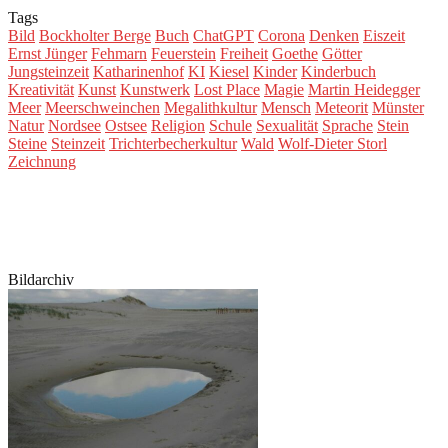
Tags
Bild
Bockholter Berge
Buch
ChatGPT
Corona
Denken
Eiszeit
Ernst Jünger
Fehmarn
Feuerstein
Freiheit
Goethe
Götter
Jungsteinzeit
Katharinenhof
KI
Kiesel
Kinder
Kinderbuch
Kreativität
Kunst
Kunstwerk
Lost Place
Magie
Martin Heidegger
Meer
Meerschweinchen
Megalithkultur
Mensch
Meteorit
Münster
Natur
Nordsee
Ostsee
Religion
Schule
Sexualität
Sprache
Stein
Steine
Steinzeit
Trichterbecherkultur
Wald
Wolf-Dieter Storl
Zeichnung
Bildarchiv