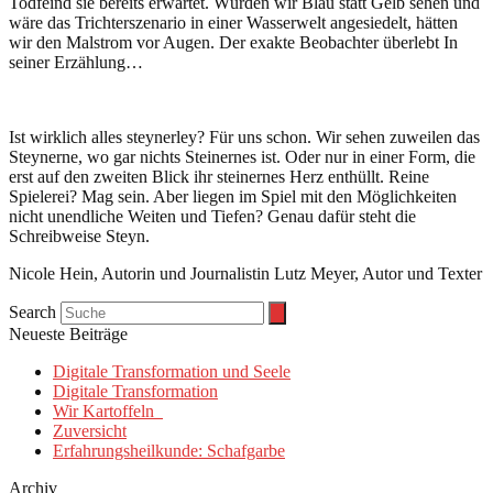
Todfeind sie bereits erwartet. Würden wir Blau statt Gelb sehen und
wäre das Trichterszenario in einer Wasserwelt angesiedelt, hätten
wir den Malstrom vor Augen. Der exakte Beobachter überlebt In
seiner Erzählung…
Ist wirklich alles steynerley? Für uns schon. Wir sehen zuweilen das
Steynerne, wo gar nichts Steinernes ist. Oder nur in einer Form, die
erst auf den zweiten Blick ihr steinernes Herz enthüllt. Reine
Spielerei? Mag sein. Aber liegen im Spiel mit den Möglichkeiten
nicht unendliche Weiten und Tiefen? Genau dafür steht die
Schreibweise Steyn.
Nicole Hein, Autorin und Journalistin Lutz Meyer, Autor und Texter
Search
Neueste Beiträge
Digitale Transformation und Seele
Digitale Transformation
Wir Kartoffeln
Zuversicht
Erfahrungsheilkunde: Schafgarbe
Archiv