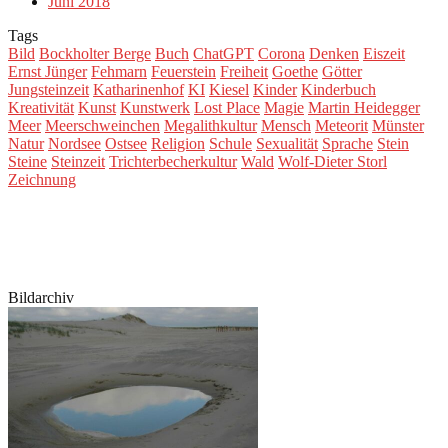
Juni 2018
Tags
Bild
Bockholter Berge
Buch
ChatGPT
Corona
Denken
Eiszeit
Ernst Jünger
Fehmarn
Feuerstein
Freiheit
Goethe
Götter
Jungsteinzeit
Katharinenhof
KI
Kiesel
Kinder
Kinderbuch
Kreativität
Kunst
Kunstwerk
Lost Place
Magie
Martin Heidegger
Meer
Meerschweinchen
Megalithkultur
Mensch
Meteorit
Münster
Natur
Nordsee
Ostsee
Religion
Schule
Sexualität
Sprache
Stein
Steine
Steinzeit
Trichterbecherkultur
Wald
Wolf-Dieter Storl
Zeichnung
Bildarchiv