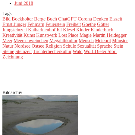
Juni 2018
Tags
Bild
Bockholter Berge
Buch
ChatGPT
Corona
Denken
Eiszeit
Ernst Jünger
Fehmarn
Feuerstein
Freiheit
Goethe
Götter
Jungsteinzeit
Katharinenhof
KI
Kiesel
Kinder
Kinderbuch
Kreativität
Kunst
Kunstwerk
Lost Place
Magie
Martin Heidegger
Meer
Meerschweinchen
Megalithkultur
Mensch
Meteorit
Münster
Natur
Nordsee
Ostsee
Religion
Schule
Sexualität
Sprache
Stein
Steine
Steinzeit
Trichterbecherkultur
Wald
Wolf-Dieter Storl
Zeichnung
Bildarchiv