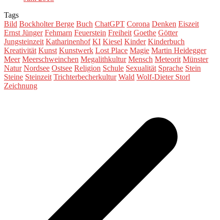
Tags
Bild
Bockholter Berge
Buch
ChatGPT
Corona
Denken
Eiszeit
Ernst Jünger
Fehmarn
Feuerstein
Freiheit
Goethe
Götter
Jungsteinzeit
Katharinenhof
KI
Kiesel
Kinder
Kinderbuch
Kreativität
Kunst
Kunstwerk
Lost Place
Magie
Martin Heidegger
Meer
Meerschweinchen
Megalithkultur
Mensch
Meteorit
Münster
Natur
Nordsee
Ostsee
Religion
Schule
Sexualität
Sprache
Stein
Steine
Steinzeit
Trichterbecherkultur
Wald
Wolf-Dieter Storl
Zeichnung