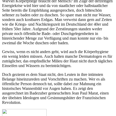
Wieviel Körperpflege braucht der Mensch? Im Zuge der derzeitigen
Energiekrise wird hier und da von staatlicher oder halbstaatlicher
Seite bereits die Empfehlung ausgesprochen, doch bitteschön
seltener zu baden oder zu duschen. So spare man nicht nur Wasser,
sondern auch kostbares Erdgas. Man verweist dann gern auf Zeiten
wie die Kriegs- und Nachkriegszeit im Deutschland der 40er und
frühen 50er Jahre. Aufgrund der Zerstörungen standen weder
private noch öffentliche Bade- oder Duschgelegenheiten in
hinreichender Menge zur Verfügung und man konnte nur ein- bis
zweimal die Woche duschen oder baden.
Gewiss, wenn es nicht anders geht, wird auch die Körperhygiene
ein wenig leiden müssen. Auch halten manche Dermatologen es für
zuträglicher, das empfindliche Milieu der Haut nicht durch tägliches
Einseifen und Wässern zu beeinträchtigen.
Doch geziemt es dem Staat nicht, den Leuten in ihre intimsten
Belange hineinzureden und Vorschriften zu machen. Wer es als
öffentliche Person dennoch tut, sollte dabei zur Mahnung ein
historisches Wannenbild vor Augen haben. Es zeigt den
ausgerechnet im Badezuber gemeuchelten Jean Paul Marat, einen
der übelsten Ideologen und Gesinnungshüter der Französischen
Revolution.