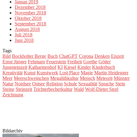
Januar 2019
Dezember 2018
November 2018
Oktober 2018
September 2018
August 2018
Juli 2018
Juni 2018
Tags
Bild
Bockholter Berge
Buch
ChatGPT
Corona
Denken
Eiszeit
Ernst Jünger
Fehmarn
Feuerstein
Freiheit
Goethe
Götter
Jungsteinzeit
Katharinenhof
KI
Kiesel
Kinder
Kinderbuch
Kreativität
Kunst
Kunstwerk
Lost Place
Magie
Martin Heidegger
Meer
Meerschweinchen
Megalithkultur
Mensch
Meteorit
Münster
Natur
Nordsee
Ostsee
Religion
Schule
Sexualität
Sprache
Stein
Steine
Steinzeit
Trichterbecherkultur
Wald
Wolf-Dieter Storl
Zeichnung
Bildarchiv