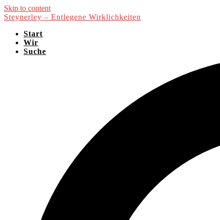
Skip to content
Steynerley – Entlegene Wirklichkeiten
Start
Wir
Suche