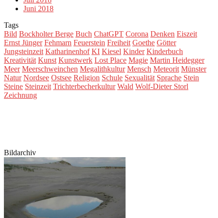
Juni 2018
Tags
Bild
Bockholter Berge
Buch
ChatGPT
Corona
Denken
Eiszeit
Ernst Jünger
Fehmarn
Feuerstein
Freiheit
Goethe
Götter
Jungsteinzeit
Katharinenhof
KI
Kiesel
Kinder
Kinderbuch
Kreativität
Kunst
Kunstwerk
Lost Place
Magie
Martin Heidegger
Meer
Meerschweinchen
Megalithkultur
Mensch
Meteorit
Münster
Natur
Nordsee
Ostsee
Religion
Schule
Sexualität
Sprache
Stein
Steine
Steinzeit
Trichterbecherkultur
Wald
Wolf-Dieter Storl
Zeichnung
Bildarchiv