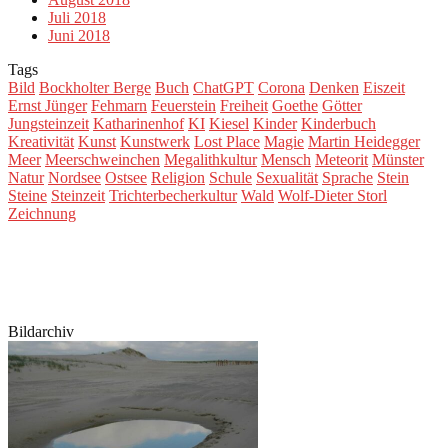
Juli 2018
Juni 2018
Tags
Bild
Bockholter Berge
Buch
ChatGPT
Corona
Denken
Eiszeit
Ernst Jünger
Fehmarn
Feuerstein
Freiheit
Goethe
Götter
Jungsteinzeit
Katharinenhof
KI
Kiesel
Kinder
Kinderbuch
Kreativität
Kunst
Kunstwerk
Lost Place
Magie
Martin Heidegger
Meer
Meerschweinchen
Megalithkultur
Mensch
Meteorit
Münster
Natur
Nordsee
Ostsee
Religion
Schule
Sexualität
Sprache
Stein
Steine
Steinzeit
Trichterbecherkultur
Wald
Wolf-Dieter Storl
Zeichnung
Bildarchiv