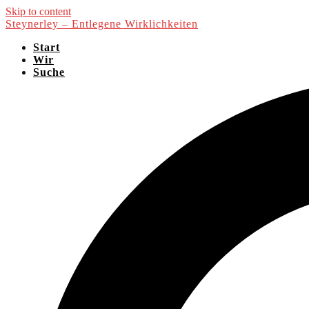
Skip to content
Steynerley – Entlegene Wirklichkeiten
Start
Wir
Suche