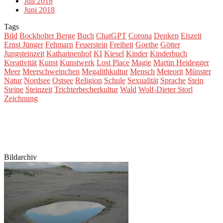
Juli 2018
Juni 2018
Tags
Bild
Bockholter Berge
Buch
ChatGPT
Corona
Denken
Eiszeit
Ernst Jünger
Fehmarn
Feuerstein
Freiheit
Goethe
Götter
Jungsteinzeit
Katharinenhof
KI
Kiesel
Kinder
Kinderbuch
Kreativität
Kunst
Kunstwerk
Lost Place
Magie
Martin Heidegger
Meer
Meerschweinchen
Megalithkultur
Mensch
Meteorit
Münster
Natur
Nordsee
Ostsee
Religion
Schule
Sexualität
Sprache
Stein
Steine
Steinzeit
Trichterbecherkultur
Wald
Wolf-Dieter Storl
Zeichnung
Bildarchiv