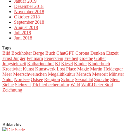
Januar 2019
Dezember 2018
November 2018
Oktober 2018
September 2018
August 2018
Juli 2018
Juni 2018
Tags
Bild
Bockholter Berge
Buch
ChatGPT
Corona
Denken
Eiszeit
Ernst Jünger
Fehmarn
Feuerstein
Freiheit
Goethe
Götter
Jungsteinzeit
Katharinenhof
KI
Kiesel
Kinder
Kinderbuch
Kreativität
Kunst
Kunstwerk
Lost Place
Magie
Martin Heidegger
Meer
Meerschweinchen
Megalithkultur
Mensch
Meteorit
Münster
Natur
Nordsee
Ostsee
Religion
Schule
Sexualität
Sprache
Stein
Steine
Steinzeit
Trichterbecherkultur
Wald
Wolf-Dieter Storl
Zeichnung
Bildarchiv