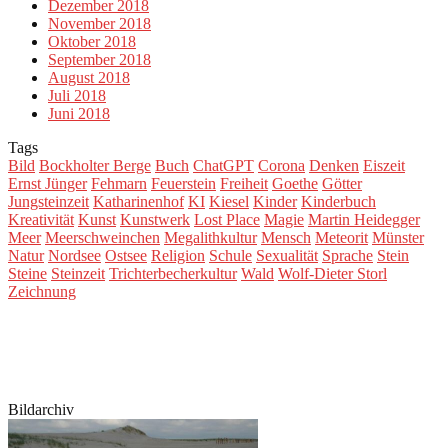
Dezember 2018
November 2018
Oktober 2018
September 2018
August 2018
Juli 2018
Juni 2018
Tags
Bild
Bockholter Berge
Buch
ChatGPT
Corona
Denken
Eiszeit
Ernst Jünger
Fehmarn
Feuerstein
Freiheit
Goethe
Götter
Jungsteinzeit
Katharinenhof
KI
Kiesel
Kinder
Kinderbuch
Kreativität
Kunst
Kunstwerk
Lost Place
Magie
Martin Heidegger
Meer
Meerschweinchen
Megalithkultur
Mensch
Meteorit
Münster
Natur
Nordsee
Ostsee
Religion
Schule
Sexualität
Sprache
Stein
Steine
Steinzeit
Trichterbecherkultur
Wald
Wolf-Dieter Storl
Zeichnung
Bildarchiv