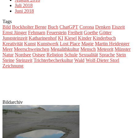
Juli 2018
Juni 2018
Tags
Bild
Bockholter Berge
Buch
ChatGPT
Corona
Denken
Eiszeit
Ernst Jünger
Fehmarn
Feuerstein
Freiheit
Goethe
Götter
Jungsteinzeit
Katharinenhof
KI
Kiesel
Kinder
Kinderbuch
Kreativität
Kunst
Kunstwerk
Lost Place
Magie
Martin Heidegger
Meer
Meerschweinchen
Megalithkultur
Mensch
Meteorit
Münster
Natur
Nordsee
Ostsee
Religion
Schule
Sexualität
Sprache
Stein
Steine
Steinzeit
Trichterbecherkultur
Wald
Wolf-Dieter Storl
Zeichnung
Bildarchiv