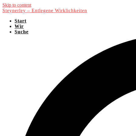
Skip to content
Steynerley – Entlegene Wirklichkeiten
Start
Wir
Suche