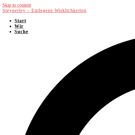
Skip to content
Steynerley – Entlegene Wirklichkeiten
Start
Wir
Suche