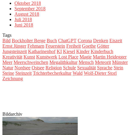
Oktober 2018
September 2018
August 2018
Juli 2018
Juni 2018
Tags
Bild
Bockholter Berge
Buch
ChatGPT
Corona
Denken
Eiszeit
Ernst Jünger
Fehmarn
Feuerstein
Freiheit
Goethe
Götter
Jungsteinzeit
Katharinenhof
KI
Kiesel
Kinder
Kinderbuch
Kreativität
Kunst
Kunstwerk
Lost Place
Magie
Martin Heidegger
Meer
Meerschweinchen
Megalithkultur
Mensch
Meteorit
Münster
Natur
Nordsee
Ostsee
Religion
Schule
Sexualität
Sprache
Stein
Steine
Steinzeit
Trichterbecherkultur
Wald
Wolf-Dieter Storl
Zeichnung
Bildarchiv