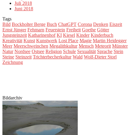
Juli 2018
Juni 2018
Tags
Bild
Bockholter Berge
Buch
ChatGPT
Corona
Denken
Eiszeit
Ernst Jünger
Fehmarn
Feuerstein
Freiheit
Goethe
Götter
Jungsteinzeit
Katharinenhof
KI
Kiesel
Kinder
Kinderbuch
Kreativität
Kunst
Kunstwerk
Lost Place
Magie
Martin Heidegger
Meer
Meerschweinchen
Megalithkultur
Mensch
Meteorit
Münster
Natur
Nordsee
Ostsee
Religion
Schule
Sexualität
Sprache
Stein
Steine
Steinzeit
Trichterbecherkultur
Wald
Wolf-Dieter Storl
Zeichnung
Bildarchiv