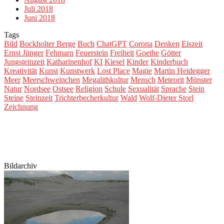
Juli 2018
Juni 2018
Tags
Bild
Bockholter Berge
Buch
ChatGPT
Corona
Denken
Eiszeit
Ernst Jünger
Fehmarn
Feuerstein
Freiheit
Goethe
Götter
Jungsteinzeit
Katharinenhof
KI
Kiesel
Kinder
Kinderbuch
Kreativität
Kunst
Kunstwerk
Lost Place
Magie
Martin Heidegger
Meer
Meerschweinchen
Megalithkultur
Mensch
Meteorit
Münster
Natur
Nordsee
Ostsee
Religion
Schule
Sexualität
Sprache
Stein
Steine
Steinzeit
Trichterbecherkultur
Wald
Wolf-Dieter Storl
Zeichnung
Bildarchiv