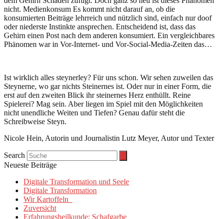
dem Gehirn Schaden zufügt. Doch ganz so neu ist dieses Phänomen
nicht. Medienkonsum Es kommt nicht darauf an, ob die
konsumierten Beiträge lehrreich und nützlich sind, einfach nur doof
oder niederste Instinkte ansprechen. Entscheidend ist, dass das
Gehirn einen Post nach dem anderen konsumiert. Ein vergleichbares
Phänomen war in Vor-Internet- und Vor-Social-Media-Zeiten das…
Ist wirklich alles steynerley? Für uns schon. Wir sehen zuweilen das
Steynerne, wo gar nichts Steinernes ist. Oder nur in einer Form, die
erst auf den zweiten Blick ihr steinernes Herz enthüllt. Reine
Spielerei? Mag sein. Aber liegen im Spiel mit den Möglichkeiten
nicht unendliche Weiten und Tiefen? Genau dafür steht die
Schreibweise Steyn.
Nicole Hein, Autorin und Journalistin Lutz Meyer, Autor und Texter
Search
Neueste Beiträge
Digitale Transformation und Seele
Digitale Transformation
Wir Kartoffeln
Zuversicht
Erfahrungsheilkunde: Schafgarbe