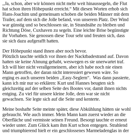
,,Ja, schon, aber wir können nicht mehr weit hinaussegeln, die Flut
hat schon ihren Höhepunkt erreicht.“ Mit diesen Worten erhob sich
Hans-Joachim und gemeinsam schoben die beiden Männer mit dem
Trailer, auf dem sich die Jolle befand, von unserem Platz. Der Wind
war günstig und so beschlossen sie, in Strandnähe zu bleiben und
Richtung Döse, Cuxhaven zu segeln. Eine leichte Brise begünstigte
ihr Vorhaben. Sie genossen diese Tour sehr und freuten sich, dass
sie sich dazu aufgerafft hatten.
Der Höhepunkt stand ihnen aber noch bevor.
Plötzlich tauchte seitlich vor ihnen der Nacktbadestrand auf. Davon
hatten sie keine Ahnung gehabt, weswegen es sie unerwartet traf.
Ich will hier nicht verallgemeinern, aber ich habe noch nie einen
Mann getroffen, der daran nicht interessiert gewesen wäre. So
erging es auch unseren beiden ,,Easy-Seglern“. Was dann passierte,
kann ich mir nur so erklären: Kurt und Hannes beugten sich
gleichzeitig auf der selben Seite des Bootes vor, damit ihnen nichts
entging. Zu viel für unsere kleine Jolle, dem war sie nicht
gewachsen. Sie legte sich auf die Seite und kenterte.
Meine boshafte Seite meinte später, diese Abkühlung hätten sie wohl
gebraucht. Wie auch immer. Mein Mann kam zuerst wieder an die
Oberfläche und vermisste seinen Freund. Besorgt tauchte er erneut
wieder unter. Zum Glück kam ihm Kurt schon entgegen. Strahlend
und triumphierend hielt er ein geschlossenes Marmeladenglas in der