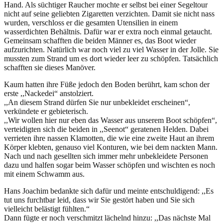
Hand. Als süchtiger Raucher mochte er selbst bei einer Segeltour
nicht auf seine geliebten Zigaretten verzichten. Damit sie nicht nass
wurden, verschloss er die gesamten Utensilien in einem
wasserdichten Behältnis. Dafür war er extra noch einmal getaucht.
Gemeinsam schafften die beiden Männer es, das Boot wieder
aufzurichten. Natürlich war noch viel zu viel Wasser in der Jolle. Sie
mussten zum Strand um es dort wieder leer zu schöpfen. Tatsächlich
schafften sie dieses Manöver.
Kaum hatten ihre Füße jedoch den Boden berührt, kam schon der
erste ,,Nackedei“ anstolziert.
,,An diesem Strand dürfen Sie nur unbekleidet erscheinen“,
verkündete er gebieterisch.
,,Wir wollen hier nur eben das Wasser aus unserem Boot schöpfen“,
verteidigten sich die beiden in ,,Seenot“ geratenen Helden. Dabei
verrieten ihre nassen Klamotten, die wie eine zweite Haut an ihrem
Körper klebten, genauso viel Konturen, wie bei dem nackten Mann.
Nach und nach gesellten sich immer mehr unbekleidete Personen
dazu und halfen sogar beim Wasser schöpfen und wischten es noch
mit einem Schwamm aus.
Hans Joachim bedankte sich dafür und meinte entschuldigend: ,,Es
tut uns furchtbar leid, dass wir Sie gestört haben und Sie sich
vielleicht belästigt fühlten.“
Dann fügte er noch verschmitzt lächelnd hinzu: ,,Das nächste Mal