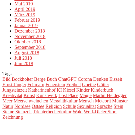
Mai 2019
April 2019
März 2019
Februar 2019
Januar 2019
Dezember 2018
November 2018
Oktober 2018
September 2018
August 2018
Juli 2018
Juni 2018
Tags
Bild
Bockholter Berge
Buch
ChatGPT
Corona
Denken
Eiszeit
Ernst Jünger
Fehmarn
Feuerstein
Freiheit
Goethe
Götter
Jungsteinzeit
Katharinenhof
KI
Kiesel
Kinder
Kinderbuch
Kreativität
Kunst
Kunstwerk
Lost Place
Magie
Martin Heidegger
Meer
Meerschweinchen
Megalithkultur
Mensch
Meteorit
Münster
Natur
Nordsee
Ostsee
Religion
Schule
Sexualität
Sprache
Stein
Steine
Steinzeit
Trichterbecherkultur
Wald
Wolf-Dieter Storl
Zeichnung