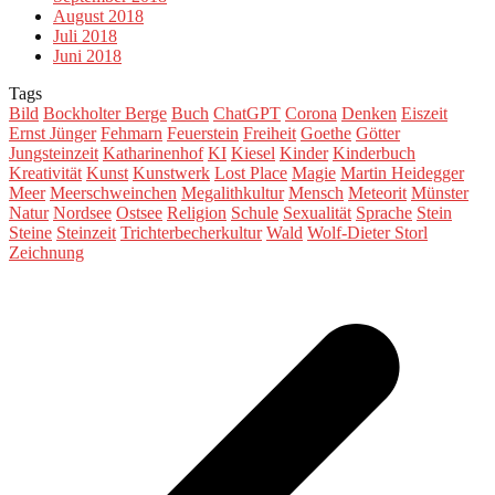
August 2018
Juli 2018
Juni 2018
Tags
Bild
Bockholter Berge
Buch
ChatGPT
Corona
Denken
Eiszeit
Ernst Jünger
Fehmarn
Feuerstein
Freiheit
Goethe
Götter
Jungsteinzeit
Katharinenhof
KI
Kiesel
Kinder
Kinderbuch
Kreativität
Kunst
Kunstwerk
Lost Place
Magie
Martin Heidegger
Meer
Meerschweinchen
Megalithkultur
Mensch
Meteorit
Münster
Natur
Nordsee
Ostsee
Religion
Schule
Sexualität
Sprache
Stein
Steine
Steinzeit
Trichterbecherkultur
Wald
Wolf-Dieter Storl
Zeichnung