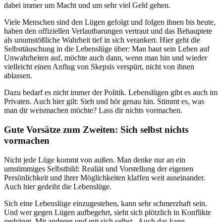
dabei immer um Macht und um sehr viel Geld gehen.
Viele Menschen sind den Lügen gefolgt und folgen ihnen bis heute,
haben den offiziellen Verlautbarungen vertraut und das Behauptete
als unumstößliche Wahrheit tief in sich verankert. Hier geht die
Selbsttäuschung in die Lebenslüge über: Man baut sein Leben auf
Unwahrheiten auf, möchte auch dann, wenn man hin und wieder
vielleicht einen Anflug von Skepsis verspürt, nicht von ihnen
ablassen.
Dazu bedarf es nicht immer der Politik. Lebenslügen gibt es auch im
Privaten. Auch hier gilt: Sieh und hör genau hin. Stimmt es, was
man dir weismachen möchte? Lass dir nichts vormachen.
Gute Vorsätze zum Zweiten: Sich selbst nichts
vormachen
Nicht jede Lüge kommt von außen. Man denke nur an ein
umstimmiges Selbstbild: Realiät und Vorstellung der eigenen
Persönlichkeit und ihrer Möglichkeiten klaffen weit auseinander.
Auch hier gedeiht die Lebenslüge.
Sich eine Lebenslüge einzugestehen, kann sehr schmerzhaft sein.
Und wer gegen Lügen aufbegehrt, sieht sich plötzlich in Konflikte
gedrängt. Mit anderen und mit sich selbst. Auch das kann