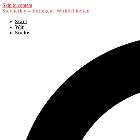
Skip to content
Steynerley – Entlegene Wirklichkeiten
Start
Wir
Suche