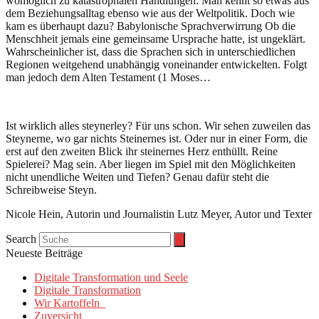
womöglich zu katastrophalen Handlungen. Man kennt so etwas aus
dem Beziehungsalltag ebenso wie aus der Weltpolitik. Doch wie
kam es überhaupt dazu? Babylonische Sprachverwirrung Ob die
Menschheit jemals eine gemeinsame Ursprache hatte, ist ungeklärt.
Wahrscheinlicher ist, dass die Sprachen sich in unterschiedlichen
Regionen weitgehend unabhängig voneinander entwickelten. Folgt
man jedoch dem Alten Testament (1 Moses…
Ist wirklich alles steynerley? Für uns schon. Wir sehen zuweilen das
Steynerne, wo gar nichts Steinernes ist. Oder nur in einer Form, die
erst auf den zweiten Blick ihr steinernes Herz enthüllt. Reine
Spielerei? Mag sein. Aber liegen im Spiel mit den Möglichkeiten
nicht unendliche Weiten und Tiefen? Genau dafür steht die
Schreibweise Steyn.
Nicole Hein, Autorin und Journalistin Lutz Meyer, Autor und Texter
Search
Neueste Beiträge
Digitale Transformation und Seele
Digitale Transformation
Wir Kartoffeln
Zuversicht