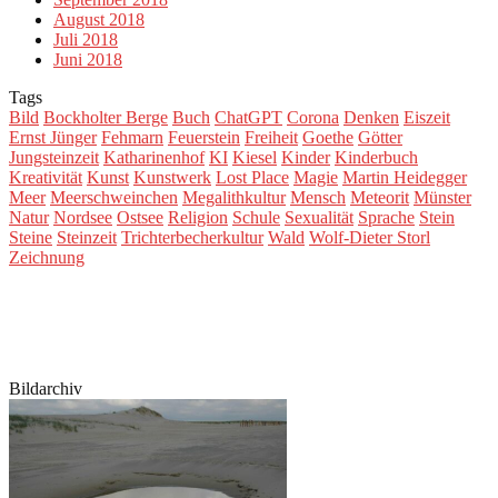
August 2018
Juli 2018
Juni 2018
Tags
Bild
Bockholter Berge
Buch
ChatGPT
Corona
Denken
Eiszeit
Ernst Jünger
Fehmarn
Feuerstein
Freiheit
Goethe
Götter
Jungsteinzeit
Katharinenhof
KI
Kiesel
Kinder
Kinderbuch
Kreativität
Kunst
Kunstwerk
Lost Place
Magie
Martin Heidegger
Meer
Meerschweinchen
Megalithkultur
Mensch
Meteorit
Münster
Natur
Nordsee
Ostsee
Religion
Schule
Sexualität
Sprache
Stein
Steine
Steinzeit
Trichterbecherkultur
Wald
Wolf-Dieter Storl
Zeichnung
Bildarchiv