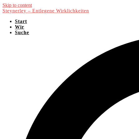
Skip to content
Steynerley – Entlegene Wirklichkeiten
Start
Wir
Suche