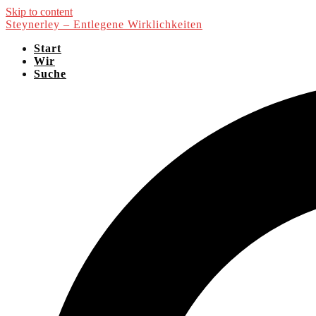
Skip to content
Steynerley – Entlegene Wirklichkeiten
Start
Wir
Suche