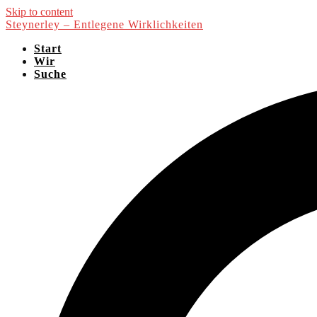
Skip to content
Steynerley – Entlegene Wirklichkeiten
Start
Wir
Suche