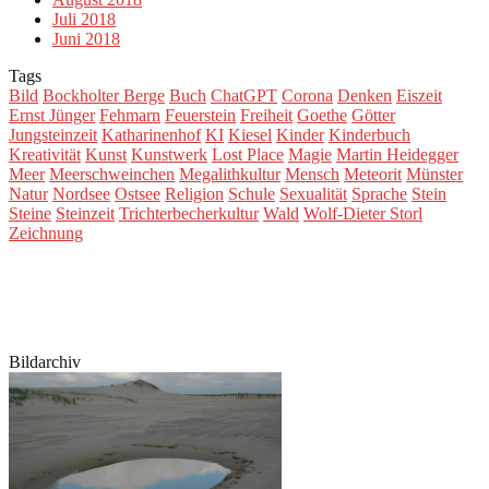
Juli 2018
Juni 2018
Tags
Bild
Bockholter Berge
Buch
ChatGPT
Corona
Denken
Eiszeit
Ernst Jünger
Fehmarn
Feuerstein
Freiheit
Goethe
Götter
Jungsteinzeit
Katharinenhof
KI
Kiesel
Kinder
Kinderbuch
Kreativität
Kunst
Kunstwerk
Lost Place
Magie
Martin Heidegger
Meer
Meerschweinchen
Megalithkultur
Mensch
Meteorit
Münster
Natur
Nordsee
Ostsee
Religion
Schule
Sexualität
Sprache
Stein
Steine
Steinzeit
Trichterbecherkultur
Wald
Wolf-Dieter Storl
Zeichnung
Bildarchiv