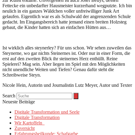
zur Kunst erklärte. Unvergessen ist auch Josef Beuys, dessen
Fettecke ein unbedarfter Hausmeister kurzerhand wegputzte. Ich bin
neulich in ein ganzes Wäldchen voller unfreiwilliger Junk Art
gelaufen. Eigentlich war es als Schulwald der angrenzenden Schule
gedacht. Im Eingangsbereich hatte jemand einen breiten Holzsteg
gebaut, die Kinder hatten sich an einfachen Hütten aus…
Ist wirklich alles steynerley? Für uns schon. Wir sehen zuweilen das
Steynerne, wo gar nichts Steinernes ist. Oder nur in einer Form, die
erst auf den zweiten Blick ihr steinernes Herz enthüllt. Reine
Spielerei? Mag sein. Aber liegen im Spiel mit den Möglichkeiten
nicht unendliche Weiten und Tiefen? Genau dafür steht die
Schreibweise Steyn.
Nicole Hein, Autorin und Journalistin Lutz Meyer, Autor und Texter
Search
Neueste Beiträge
Digitale Transformation und Seele
Digitale Transformation
Wir Kartoffeln
Zuversicht
Erfahrungsheilkunde: Schafgarbe