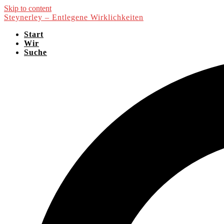
Skip to content
Steynerley – Entlegene Wirklichkeiten
Start
Wir
Suche