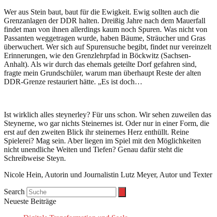
Wer aus Stein baut, baut für die Ewigkeit. Ewig sollten auch die
Grenzanlagen der DDR halten. Dreißig Jahre nach dem Mauerfall
findet man von ihnen allerdings kaum noch Spuren. Was nicht von
Passanten weggetragen wurde, haben Bäume, Sträucher und Gras
überwuchert. Wer sich auf Spurensuche begibt, findet nur vereinzelt
Erinnerungen, wie den Grenzlehrpfad in Böckwitz (Sachsen-
Anhalt). Als wir durch das ehemals geteilte Dorf gefahren sind,
fragte mein Grundschüler, warum man überhaupt Reste der alten
DDR-Grenze restauriert hätte. „Es ist doch…
Ist wirklich alles steynerley? Für uns schon. Wir sehen zuweilen das
Steynerne, wo gar nichts Steinernes ist. Oder nur in einer Form, die
erst auf den zweiten Blick ihr steinernes Herz enthüllt. Reine
Spielerei? Mag sein. Aber liegen im Spiel mit den Möglichkeiten
nicht unendliche Weiten und Tiefen? Genau dafür steht die
Schreibweise Steyn.
Nicole Hein, Autorin und Journalistin Lutz Meyer, Autor und Texter
Search
Neueste Beiträge