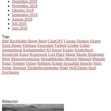
Dezember 2018
November 2018
Oktober 2018
September 2018
August 2018
Juli 2018
Juni 2018
Tags
Bild
Bockholter Berge
Buch
ChatGPT
Corona
Denken
Eiszeit
Ernst Jünger
Fehmarn
Feuerstein
Freiheit
Goethe
Götter
Jungsteinzeit
Katharinenhof
KI
Kiesel
Kinder
Kinderbuch
Kreativität
Kunst
Kunstwerk
Lost Place
Magie
Martin Heidegger
Meer
Meerschweinchen
Megalithkultur
Mensch
Meteorit
Münster
Natur
Nordsee
Ostsee
Religion
Schule
Sexualität
Sprache
Stein
Steine
Steinzeit
Trichterbecherkultur
Wald
Wolf-Dieter Storl
Zeichnung
Bildarchiv