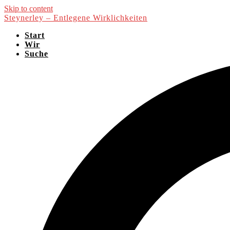
Skip to content
Steynerley – Entlegene Wirklichkeiten
Start
Wir
Suche