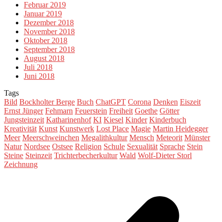
Februar 2019
Januar 2019
Dezember 2018
November 2018
Oktober 2018
September 2018
August 2018
Juli 2018
Juni 2018
Tags
Bild
Bockholter Berge
Buch
ChatGPT
Corona
Denken
Eiszeit
Ernst Jünger
Fehmarn
Feuerstein
Freiheit
Goethe
Götter
Jungsteinzeit
Katharinenhof
KI
Kiesel
Kinder
Kinderbuch
Kreativität
Kunst
Kunstwerk
Lost Place
Magie
Martin Heidegger
Meer
Meerschweinchen
Megalithkultur
Mensch
Meteorit
Münster
Natur
Nordsee
Ostsee
Religion
Schule
Sexualität
Sprache
Stein
Steine
Steinzeit
Trichterbecherkultur
Wald
Wolf-Dieter Storl
Zeichnung