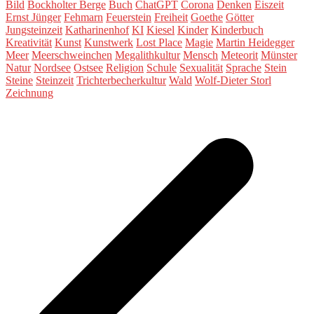
Bild
Bockholter Berge
Buch
ChatGPT
Corona
Denken
Eiszeit
Ernst Jünger
Fehmarn
Feuerstein
Freiheit
Goethe
Götter
Jungsteinzeit
Katharinenhof
KI
Kiesel
Kinder
Kinderbuch
Kreativität
Kunst
Kunstwerk
Lost Place
Magie
Martin Heidegger
Meer
Meerschweinchen
Megalithkultur
Mensch
Meteorit
Münster
Natur
Nordsee
Ostsee
Religion
Schule
Sexualität
Sprache
Stein
Steine
Steinzeit
Trichterbecherkultur
Wald
Wolf-Dieter Storl
Zeichnung