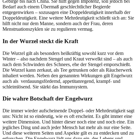
Gebirge bis nach China. Sie hilft gegen Impotenz, soll jedoch bei
Bedarf auch einem Übermaß geschlechtlicher Begierde
entgegenwirken – sozusagen eine Doppeldeutigkeit innerhalb der
Doppeldeutigkeit. Eine weitere Mehrdeutigkeit schließt sich an: Sie
hilft nicht nur dem Manne, sondern auch der Frau, deren
Menstruationszyklen sie zu regulieren vermag.
In der Wurzel steckt die Kraft
Die Wurzel gilt als besonders heilkräftig sowohl kurz vor dem
Winter – also nachdem Stengel und Kraut verwelkt sind – als auch
nach dem Schwinden des Schnees, ehe der Stengel emporschießt.
Die Wurzel kann zerkaut, als Tee getrunken oder als Räucherwerk
inhaliert werden. Neben den genannten Wirkungen gilt Engelwurz
auch als verdauungsfördernd, appetitanregend, krampf- und
schleimlösend. Sie stärkt das Immunsystem.
Die wahre Botschaft der Engelwurz
Die immer wieder aufscheinende Doppel- oder Mehrdeutigkeit sagt
uns: Nicht ist so eindeutig, wie es oft erscheint. Es gibt immer eine
weitere Dimension. Und hinter dieser noch eine und noch eine. Ein
jegliches Ding und auch jeder Mensch hat mehr als nur eine Seite.
Und diese weiteren Seiten und Aspekte gilt es zu entdecken und zu
erforschen. Die Engelwurz lädt uns dazu ein, des Lebens und