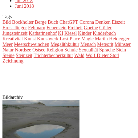
Juli 2018
Juni 2018
Tags
Bild
Bockholter Berge
Buch
ChatGPT
Corona
Denken
Eiszeit
Ernst Jünger
Fehmarn
Feuerstein
Freiheit
Goethe
Götter
Jungsteinzeit
Katharinenhof
KI
Kiesel
Kinder
Kinderbuch
Kreativität
Kunst
Kunstwerk
Lost Place
Magie
Martin Heidegger
Meer
Meerschweinchen
Megalithkultur
Mensch
Meteorit
Münster
Natur
Nordsee
Ostsee
Religion
Schule
Sexualität
Sprache
Stein
Steine
Steinzeit
Trichterbecherkultur
Wald
Wolf-Dieter Storl
Zeichnung
Bildarchiv