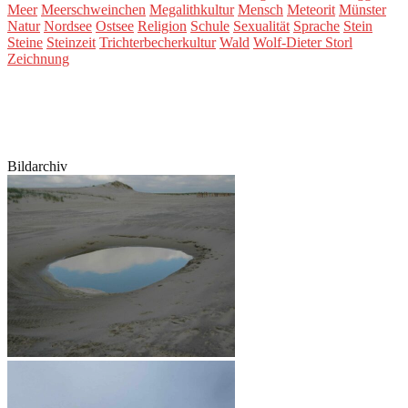
Meer
Meerschweinchen
Megalithkultur
Mensch
Meteorit
Münster
Natur
Nordsee
Ostsee
Religion
Schule
Sexualität
Sprache
Stein
Steine
Steinzeit
Trichterbecherkultur
Wald
Wolf-Dieter Storl
Zeichnung
Bildarchiv