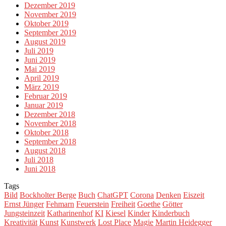
Dezember 2019
November 2019
Oktober 2019
September 2019
August 2019
Juli 2019
Juni 2019
Mai 2019
April 2019
März 2019
Februar 2019
Januar 2019
Dezember 2018
November 2018
Oktober 2018
September 2018
August 2018
Juli 2018
Juni 2018
Tags
Bild
Bockholter Berge
Buch
ChatGPT
Corona
Denken
Eiszeit
Ernst Jünger
Fehmarn
Feuerstein
Freiheit
Goethe
Götter
Jungsteinzeit
Katharinenhof
KI
Kiesel
Kinder
Kinderbuch
Kreativität
Kunst
Kunstwerk
Lost Place
Magie
Martin Heidegger