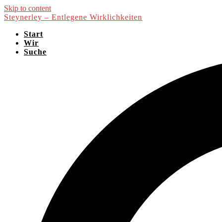
Skip to content
Steynerley – Entlegene Wirklichkeiten
Start
Wir
Suche