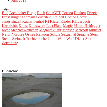
Juni 2018
Tags
Bild
Bockholter Berge
Buch
ChatGPT
Corona
Denken
Eiszeit
Ernst Jünger
Fehmarn
Feuerstein
Freiheit
Goethe
Götter
Jungsteinzeit
Katharinenhof
KI
Kiesel
Kinder
Kinderbuch
Kreativität
Kunst
Kunstwerk
Lost Place
Magie
Martin Heidegger
Meer
Meerschweinchen
Megalithkultur
Mensch
Meteorit
Münster
Natur
Nordsee
Ostsee
Religion
Schule
Sexualität
Sprache
Stein
Steine
Steinzeit
Trichterbecherkultur
Wald
Wolf-Dieter Storl
Zeichnung
Bildarchiv