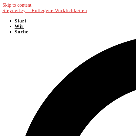
Skip to content
Steynerley – Entlegene Wirklichkeiten
Start
Wir
Suche