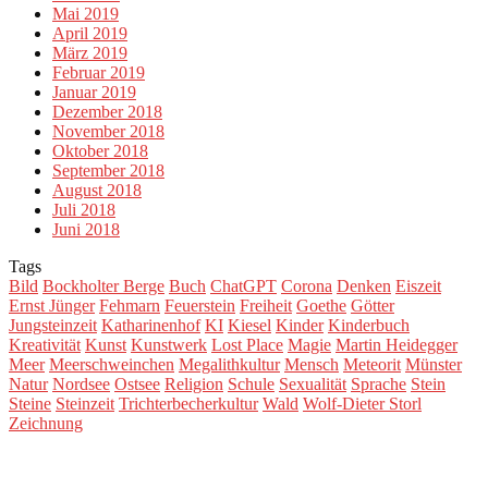
Mai 2019
April 2019
März 2019
Februar 2019
Januar 2019
Dezember 2018
November 2018
Oktober 2018
September 2018
August 2018
Juli 2018
Juni 2018
Tags
Bild
Bockholter Berge
Buch
ChatGPT
Corona
Denken
Eiszeit
Ernst Jünger
Fehmarn
Feuerstein
Freiheit
Goethe
Götter
Jungsteinzeit
Katharinenhof
KI
Kiesel
Kinder
Kinderbuch
Kreativität
Kunst
Kunstwerk
Lost Place
Magie
Martin Heidegger
Meer
Meerschweinchen
Megalithkultur
Mensch
Meteorit
Münster
Natur
Nordsee
Ostsee
Religion
Schule
Sexualität
Sprache
Stein
Steine
Steinzeit
Trichterbecherkultur
Wald
Wolf-Dieter Storl
Zeichnung