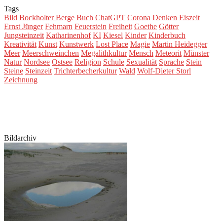
Tags
Bild
Bockholter Berge
Buch
ChatGPT
Corona
Denken
Eiszeit
Ernst Jünger
Fehmarn
Feuerstein
Freiheit
Goethe
Götter
Jungsteinzeit
Katharinenhof
KI
Kiesel
Kinder
Kinderbuch
Kreativität
Kunst
Kunstwerk
Lost Place
Magie
Martin Heidegger
Meer
Meerschweinchen
Megalithkultur
Mensch
Meteorit
Münster
Natur
Nordsee
Ostsee
Religion
Schule
Sexualität
Sprache
Stein
Steine
Steinzeit
Trichterbecherkultur
Wald
Wolf-Dieter Storl
Zeichnung
Bildarchiv