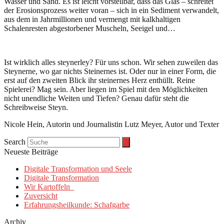
Wasser und Sand. Es ist leicht vorstellbar, dass das Glas – schreitet
der Erosionsprozess weiter voran – sich in ein Sediment verwandelt,
aus dem in Jahrmillionen und vermengt mit kalkhaltigen
Schalenresten abgestorbener Muscheln, Seeigel und…
Ist wirklich alles steynerley? Für uns schon. Wir sehen zuweilen das
Steynerne, wo gar nichts Steinernes ist. Oder nur in einer Form, die
erst auf den zweiten Blick ihr steinernes Herz enthüllt. Reine
Spielerei? Mag sein. Aber liegen im Spiel mit den Möglichkeiten
nicht unendliche Weiten und Tiefen? Genau dafür steht die
Schreibweise Steyn.
Nicole Hein, Autorin und Journalistin Lutz Meyer, Autor und Texter
Search
Neueste Beiträge
Digitale Transformation und Seele
Digitale Transformation
Wir Kartoffeln
Zuversicht
Erfahrungsheilkunde: Schafgarbe
Archiv