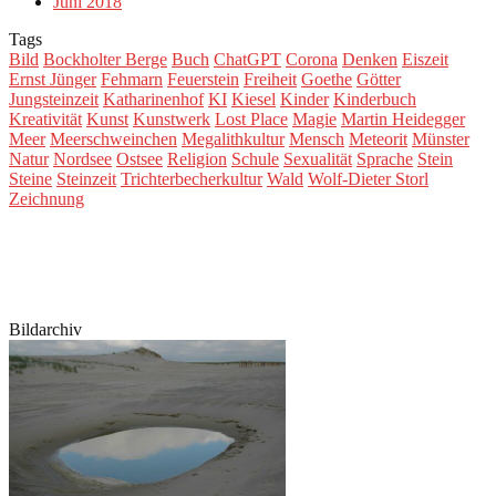
Juni 2018
Tags
Bild
Bockholter Berge
Buch
ChatGPT
Corona
Denken
Eiszeit
Ernst Jünger
Fehmarn
Feuerstein
Freiheit
Goethe
Götter
Jungsteinzeit
Katharinenhof
KI
Kiesel
Kinder
Kinderbuch
Kreativität
Kunst
Kunstwerk
Lost Place
Magie
Martin Heidegger
Meer
Meerschweinchen
Megalithkultur
Mensch
Meteorit
Münster
Natur
Nordsee
Ostsee
Religion
Schule
Sexualität
Sprache
Stein
Steine
Steinzeit
Trichterbecherkultur
Wald
Wolf-Dieter Storl
Zeichnung
Bildarchiv